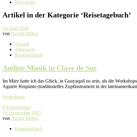
Newsletter
Artikel in der Kategorie ‘
Reisetagebuch
’
24. Juni 2026
von
Naomi Mebus
Aktuell
Allgemein
Reisetagebuch
Andine Musik in Clave de Sur
Im März hatte ich das Glück, in Guayaquil zu sein, als die Workshop
Aguirre Requinto (traditionelles Zupfinstrument in der lateinamerik
Weiterlesen
0 Kommentare
10. September 2025
von
Naomi Mebus
Reisetagebuch